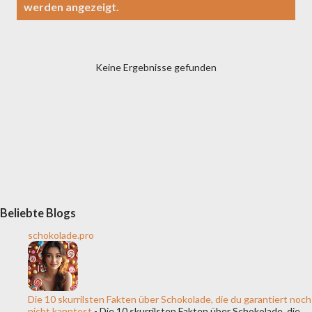
werden angezeigt.
s
t
s
Keine Ergebnisse gefunden
Beliebte Blogs
schokolade.pro
Die 10 skurrilsten Fakten über Schokolade, die du garantiert noch
nicht kanntest
-
Die 10 skurrilsten Fakten über Schokolade, die