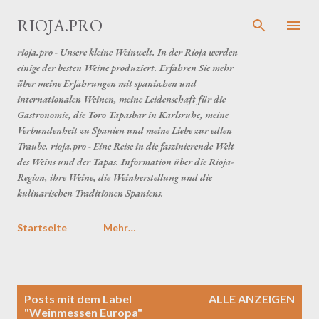
Direkt zum Hauptbereich
RIOJA.PRO
rioja.pro - Unsere kleine Weinwelt. In der Rioja werden
einige der besten Weine produziert. Erfahren Sie mehr
über meine Erfahrungen mit spanischen und
internationalen Weinen, meine Leidenschaft für die
Gastronomie, die Toro Tapasbar in Karlsruhe, meine
Verbundenheit zu Spanien und meine Liebe zur edlen
Traube. rioja.pro - Eine Reise in die faszinierende Welt
des Weins und der Tapas. Information über die Rioja-
Region, ihre Weine, die Weinherstellung und die
kulinarischen Traditionen Spaniens.
Startseite
Mehr…
P
Posts mit dem Label
ALLE ANZEIGEN
o
"
Weinmessen Europa
"