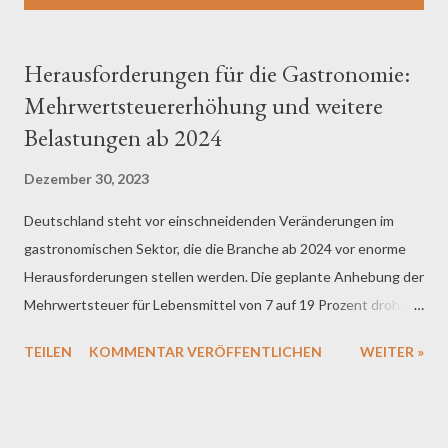
s
t
s
Herausforderungen für die Gastronomie:
Mehrwertsteuererhöhung und weitere
Belastungen ab 2024
Dezember 30, 2023
Deutschland steht vor einschneidenden Veränderungen im
gastronomischen Sektor, die die Branche ab 2024 vor enorme
Herausforderungen stellen werden. Die geplante Anhebung der
Mehrwertsteuer für Lebensmittel von 7 auf 19 Prozent droht,
nicht nur die Preise in Restaurants zu erhöhen, sondern auch
TEILEN
KOMMENTAR VERÖFFENTLICHEN
WEITER »
die grundlegende Frage aufzuwerfen, ob die Menschen bereit
sind, höhere Kosten für ihre Lieblingsgerichte zu akzeptieren.
Die Auswirkungen auf die Geldbeutel der Verbraucher könnten
gravierend sein. Eine einfache Pizza könnte plötzlich 20 Euro