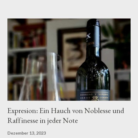
aus der renommierten Weinbauregion Rioja, überzeugt bereits
beim ersten Zusammentreffen mit seinen einfühlsamen Aromen
von roten und dunklen Beeren. Doch das ist noch nicht alles –
die subtilen Nuancen von Tabak und ein Hauch Vanille verleihen
diesem Wein eine zusätzliche Raffinesse, die ihn zu einem
wahrhaft besonderen Erlebnis macht. Das Gute hat natürlich
seinen Preis. Für eine Marques del Hueco Flasche darf man ruhig
bis zu etwa 39 Euro zahlen. Der Start liegt bei etwa 10 bis 12
Euro. Je na Jahrgang und Verarbeitung. Am Gaumen entfalte...
Expresion: Ein Hauch von Noblesse und
Raffinesse in jeder Note
Dezember 13, 2023