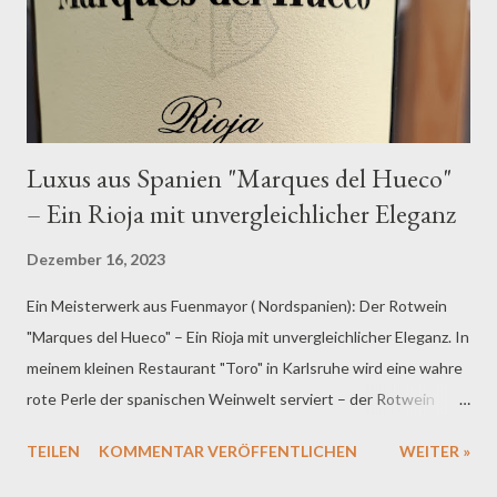
noch: Der gesamte Erlös dieser Aktion geht an einen guten
Zweck: den wohlverdienten Urlaub unseres Chefs! 🏖️ Denn mal
ehrlich, wer hat sich eine Auszeit mehr verdie...
Luxus aus Spanien "Marques del Hueco"
– Ein Rioja mit unvergleichlicher Eleganz
Dezember 16, 2023
Ein Meisterwerk aus Fuenmayor ( Nordspanien): Der Rotwein
"Marques del Hueco" – Ein Rioja mit unvergleichlicher Eleganz. In
meinem kleinen Restaurant "Toro" in Karlsruhe wird eine wahre
rote Perle der spanischen Weinwelt serviert – der Rotwein
"Marques del Hueco" vom Winzer Heras Cordon. Meine Gäste im
TEILEN
KOMMENTAR VERÖFFENTLICHEN
WEITER »
Toro sind sehr angetan von der unvergleichlichen Eleganz und
seinen verlockenden Duft. Der Marques del Hueco, ein Wein