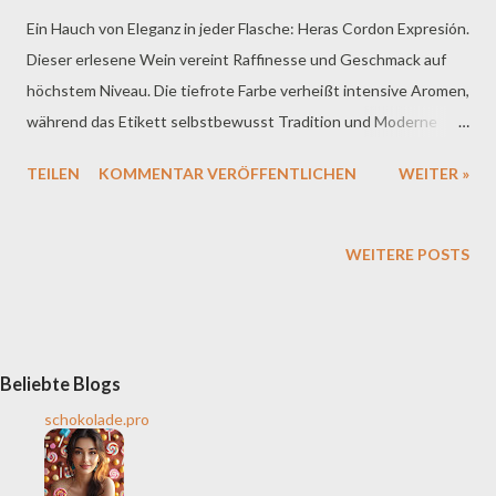
Ein Hauch von Eleganz in jeder Flasche: Heras Cordon Expresión.
Dieser erlesene Wein vereint Raffinesse und Geschmack auf
höchstem Niveau. Die tiefrote Farbe verheißt intensive Aromen,
während das Etikett selbstbewusst Tradition und Moderne
verschmelzen lässt. Ein Genuss für alle Sinne, der den Moment
TEILEN
KOMMENTAR VERÖFFENTLICHEN
WEITER »
perfekt abrundet. 🍷✨ Ein Blick hinter die Kulissen von Heras
Cordon: Dieses familiäre Weingut in Fuenmayor, Rioja, ist stolz
Teil der Vereinigung unabhängiger Familienweingüter zu sein.
WEITERE POSTS
Als Hoflieferanten des Vatikans haben sie nicht nur Tradition,
sondern auch höchste Qualität im Blut. Ihre international
renommierten Weine, wie jener, der mit dem Mundus Vini Grand
Gold ausgezeichnet wurde, spiegeln den globalen Erfolg dieses
Beliebte Blogs
kleinen, exquisiten Weinguts wider. Nicht jeder Jahrgang
schokolade.pro
schafft es in die Flasche von Heras Cordon Expresión – nur
wenn die Bedingungen exzellent sind, wird abgefüllt. Die
limitierte Menge von nur wenigen tausend Flaschen macht