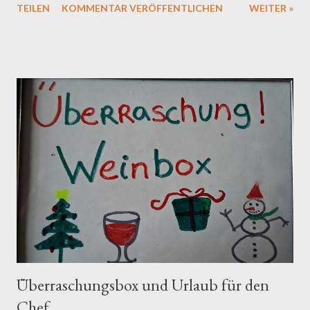
TEILEN
KOMMENTAR VERÖFFENTLICHEN
WEITER »
in der Flasche durchlaufen haben. Reserva: Qualitätsweine mit
einer längeren Reifezeit als Crianza, sowohl im Fass als auch in
der Flasche. Gran Reserva: Die hochwertigsten Weine mit der
längsten Reifezeit sowohl im Fass als auch in der Flasche. Joven:
Junge Weine, die keine oder nur eine kurze Reifezeit
durchlaufen haben. Vino de Pago: Weine aus bestimmten
Weinbergen mit besonderen Merkmalen, die sich von anderen
unterscheiden. Diese Kategorien Qualitätsstufen
repräsentieren und nicht notwendigerweise eine
geschmackliche Präferenz angeben. Die Bezeichnung
"excelente" kann auch für Weine innerhalb dieser Kategorien
verwendet werden, um ihre herausragende Qualität zu bet...
Überraschungsbox und Urlaub für den
Chef