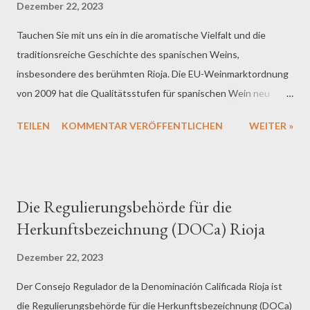
Dezember 22, 2023
Mindestlohns auf der Tagesordnung. Diese Faktoren setzen die
Tauchen Sie mit uns ein in die aromatische Vielfalt und die
Gastronomen unter erheblichen Druck und lassen sie nach
traditionsreiche Geschichte des spanischen Weins,
Lösungen suchen. Die entscheidende Frage, die sich nun für die
insbesondere des berühmten Rioja. Die EU-Weinmarktordnung
Verbraucher stellt, ist, ob sie bereit sind, höhere Preise für ihre
von 2009 hat die Qualitätsstufen für spanischen Wein neu
Lieblingsgerichte zu akzeptieren. Die Angst...
geordnet, und wir nehmen Sie mit auf eine Reise durch die
TEILEN
KOMMENTAR VERÖFFENTLICHEN
WEITER »
verschiedenen Ebenen, beginnend mit dem Gipfel des
Genusses. Denominación de Origen Protegida (DOP): Die
Krönung des Rioja-Weins Auf der Spitze der Pyramide thront
die Denominación de Origen Protegida, kurz DOP. Hier sprechen
Die Regulierungsbehörde für die
wir von Weinen mit einer geschützten Ursprungsbezeichnung,
Herkunftsbezeichnung (DOCa) Rioja
die strengsten Vorgaben unterliegen. Von Ertragsobergrenzen
bis zur Auswahl der Rebsorten - hier wird keine Mühe gescheut,
Dezember 22, 2023
um höchste Qualität zu garantieren. DOP-Weine durchlaufen
Der Consejo Regulador de la Denominación Calificada Rioja ist
sogar sensorische Prüfungen, bevor sie Ihr Glas erreichen.
die Regulierungsbehörde für die Herkunftsbezeichnung (DOCa)
Schmecken Sie die Geschichte und Tradition in jedem Schluck!