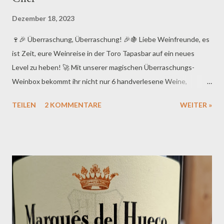
Dezember 18, 2023
🍷🎉 Überraschung, Überraschung! 🎉🍇 Liebe Weinfreunde, es
ist Zeit, eure Weinreise in der Toro Tapasbar auf ein neues
Level zu heben! 🚀 Mit unserer magischen Überraschungs-
Weinbox bekommt ihr nicht nur 6 handverlesene Weine,
sondern auch ein Ticket für eine Reise in die verworrene Welt
TEILEN
2 KOMMENTARE
WEITER »
des Geschmacks. 🌍🍇 Ihr fragt euch, welche Schätze in eurer
Box versteckt sind? Nun, das bleibt unser kleines Geheimnis!
Meine Toritos haben den Weinkeller aufgeräumt, uns zum Teil
vergessene Flaschen entdeckt. Jede Weinbox ist anders. Jede
Weinbox hat einen anderen Preis. Von 20 Euro bis 50 Euro ist
alles dabei. Von aktuellen Jahrgängen bis hin zu echten
Klassikern aus vergangenen Weinkarten – lasst euch von der
Vielfalt überraschen! 🤩🍾 Kommt einfach vorbei und sucht euch
die Box aus, die am meisten verspricht. Aber das Beste kommt