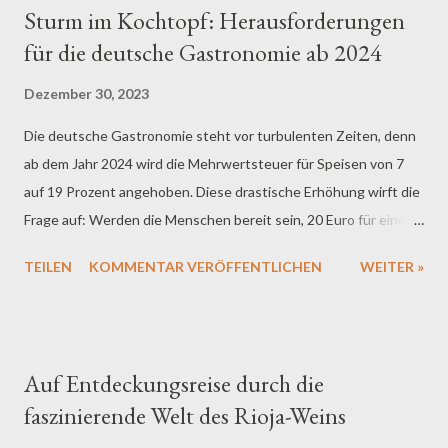
Sturm im Kochtopf: Herausforderungen
kosten, und für ein Schnitzel könnten Kunden 25 Euro berappen
für die deutsche Gastronomie ab 2024
müssen. Die Frage, die sich stellt, ist, ob die Gäste bereit sind,
diese Preiserhöhungen hinzunehmen oder ob eine
Dezember 30, 2023
Gegenbewegung, ein Boykott der Gastronomie, ins Haus steht.
Die deutsche Gastronomie steht vor turbulenten Zeiten, denn
Die Erhöhung der Mehrwertsteuer ist jedoch nur ein
ab dem Jahr 2024 wird die Mehrwertsteuer für Speisen von 7
Puzzlestück in einem komplexen Bild. Die Gastronomen sehen
auf 19 Prozent angehoben. Diese drastische Erhöhung wirft die
sich gleichzeitig mit einer Vielzahl weiterer Herausforderungen
Frage auf: Werden die Menschen bereit sein, 20 Euro für eine
konfrontiert, die das Überleben ihrer Betriebe bedr...
Pizza, 25 Euro für ein Schnitzel zu zahlen? Die Restaurants
TEILEN
KOMMENTAR VERÖFFENTLICHEN
WEITER »
sehen sich mit einer schweren Entscheidung konfrontiert –
sollen sie die gestiegenen Kosten an die Kunden weitergeben
oder selbst absorbieren? Der Schritt der Bundesregierung, die
Mehrwertsteuer zu erhöhen, erfolgt vor dem Hintergrund eines
Auf Entdeckungsreise durch die
breiteren wirtschaftlichen Wandels. Neben der
faszinierende Welt des Rioja-Weins
Mehrwertsteuererhöhung stehen auch Inflation, CO2-Steuern,
steigende Energie- und Transportkosten sowie ein Anstieg des