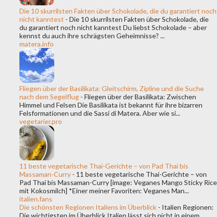
Die 10 skurrilsten Fakten über Schokolade, die du garantiert noch
jeden Schluck zu einem wahren Privil...
nicht kanntest
-
Die 10 skurrilsten Fakten über Schokolade, die
du garantiert noch nicht kanntest Du liebst Schokolade – aber
kennst du auch ihre schrägsten Geheimnisse? ...
matera.info
Fliegen über der Basilikata: Gleitschirm, Zipline und die Suche
nach dem Segelflug
-
Fliegen über der Basilikata: Zwischen
Himmel und Felsen Die Basilikata ist bekannt für ihre bizarren
Felsformationen und die Sassi di Matera. Aber wie si...
vegetarier.pro
11 beste vegetarische Thai-Gerichte – von Pad Thai bis
Massaman-Curry
-
11 beste vegetarische Thai-Gerichte – von
Pad Thai bis Massaman-Curry [image: Veganes Mango Sticky Rice
mit Kokosmilch] *Einer meiner Favoriten: Veganes Man...
italien.fans
Die schönsten Regionen Italiens im Überblick
-
Italien Regionen:
Die wichtigsten im Überblick Italien lässt sich nicht in einem