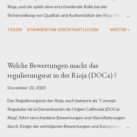
Rioja, und sie spielt eine entscheidende Rolle bei der
Indicación Geográfica Protegida (IGP): Die charmante
Sicherstellung von Qualität und Authentizität der Rioja-Weine.
Alternative Für eine etwas entspanntere, aber dennoch
Die Aufgaben dieser Regulierungsbehörde sind vielfältig und
exzellente Weinreise bie...
TEILEN
KOMMENTAR VERÖFFENTLICHEN
WEITER »
tragen dazu bei, die Standards und die Reputation der
Weinregion Rioja zu wahren. Hier sind einige Aspekte, wie sich
die Arbeit des Consejo Regulador im Alltag manifestiert:
Festlegung von Standards: Die Regulierungsbehörde legt klare
Welche Bewertungen macht das
Standards für Rioja-Weine fest. Dies umfasst Aspekte wie
regulierungsrat in der Rioja (DOCa) ?
zulässige Rebsorten, Zucker- und Alkoholgehalt sowie den
Einsatz von Zusatzstoffen. Diese Standards werden entwickelt,
Dezember 22, 2023
um sicherzustellen, dass Rioja-Weine bestimmte
Der Regulierungsrat der Rioja, auch bekannt als "Consejo
Qualitätsmerkmale aufweisen. Überwachung der
Regulador de la Denominación de Origen Calificada (DOCa)
Weinproduktion: Der Consejo Regulador überwacht aktiv die
Rioja", führt verschiedene Bewertungen und Klassifizierungen
Weinproduktion in der Rioja-Region. Dies beinhaltet die
durch. Einige der wichtigsten Bewertungen und Kategorien
Kontrolle der Anbauflächen, um sicherzustellen, dass die
sind: Crianza: Weine, die eine bestimmte Reifezeit im Fass und
Trauben aus den definierte...