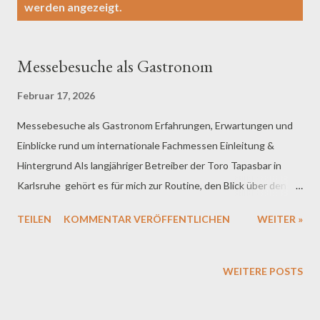
werden angezeigt.
s
t
s
Messebesuche als Gastronom
Februar 17, 2026
Messebesuche als Gastronom Erfahrungen, Erwartungen und
Einblicke rund um internationale Fachmessen Einleitung &
Hintergrund Als langjähriger Betreiber der Toro Tapasbar in
Karlsruhe gehört es für mich zur Routine, den Blick über den
Tellerrand zu behalten. Gastronomie verändert sich stetig.
TEILEN
KOMMENTAR VERÖFFENTLICHEN
WEITER »
Trends kommen selten mit lautem Knall, eher wie eine neue
Gewürzspur im Hintergrund. Wer sie bemerkt, bevor sie zum
Standard wird, verschafft sich Vorteile. Ein wichtiger Zugang zu
WEITERE POSTS
diesen Entwicklungen sind Fachmessen. Für mich stehen aktuell
besonders die Weinmessen ProWein und Eurovino 2026 im