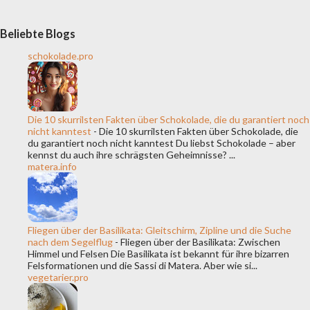
Fokus. Im Bereich Food und Gastronomie wiederum markieren
Alimentaria und Hostelco zentrale Termine im Kalender. Am 22.
Beliebte Blogs
März fliege ich nach Barcelona . Die Messe beginnt am
schokolade.pro
23.03.2026. Ich werde am 23. und 24. vor Ort sein, um mir alles
rund um Gastronomie anzusehen, bevor ich am Mittwoch
zurückreise. Spanien gilt nicht ohne Grund als Geburtsort der
Die 10 skurrilsten Fakten über Schokolade, die du garantiert noch
Tapas. Gerade deshalb ist es für ...
nicht kanntest
-
Die 10 skurrilsten Fakten über Schokolade, die
du garantiert noch nicht kanntest Du liebst Schokolade – aber
kennst du auch ihre schrägsten Geheimnisse? ...
matera.info
Fliegen über der Basilikata: Gleitschirm, Zipline und die Suche
nach dem Segelflug
-
Fliegen über der Basilikata: Zwischen
Himmel und Felsen Die Basilikata ist bekannt für ihre bizarren
Felsformationen und die Sassi di Matera. Aber wie si...
vegetarier.pro