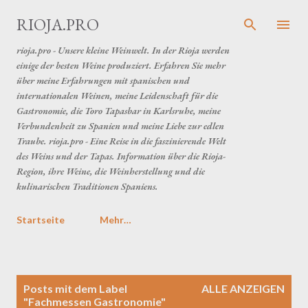
Direkt zum Hauptbereich
RIOJA.PRO
rioja.pro - Unsere kleine Weinwelt. In der Rioja werden
einige der besten Weine produziert. Erfahren Sie mehr
über meine Erfahrungen mit spanischen und
internationalen Weinen, meine Leidenschaft für die
Gastronomie, die Toro Tapasbar in Karlsruhe, meine
Verbundenheit zu Spanien und meine Liebe zur edlen
Traube. rioja.pro - Eine Reise in die faszinierende Welt
des Weins und der Tapas. Information über die Rioja-
Region, ihre Weine, die Weinherstellung und die
kulinarischen Traditionen Spaniens.
Startseite
Mehr…
P
Posts mit dem Label
ALLE ANZEIGEN
o
"
Fachmessen Gastronomie
"