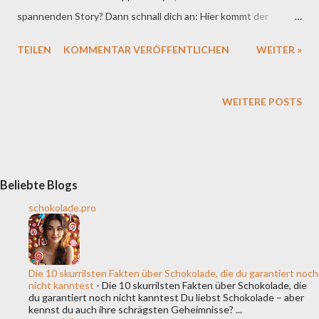
spannenden Story? Dann schnall dich an: Hier kommt der
ACADÉMICO Reserva de Familia vom Weingut Heras Cordón –
TEILEN
KOMMENTAR VERÖFFENTLICHEN
WEITER »
ein Rioja-Wein, der nicht nur durch seinen Geschmack
überzeugt, sondern auch durch seinen exklusiven Vibe. Spoiler:
Dieser Tropfen ist so selten, dass ihn selbst Weinkenner kaum
WEITERE POSTS
zu fassen kriegen. 🍷 Was ist das Besondere an ACADÉMICO
Reserva de Familia? Fangen wir mit dem Namen an: Reserva de
Familia klingt schon fancy – und das ist er auch. Es bedeutet,
dass nur die besten Fässer eines Jahrgangs für diese Edition
Beliebte Blogs
abgefüllt werden. Diese Auswahl wird nicht einfach so in den
schokolade.pro
Laden gestellt. Sie ist für ganz besondere Anlässe oder VIP-
Kunden reserviert. Also wirklich etwas für Liebhaber, Sammler
und Leute, die wissen, was Qualität ist. Die Traube?
Die 10 skurrilsten Fakten über Schokolade, die du garantiert noch
Tempranillo. Ein echter Klassiker, der in Spanien quasi...
nicht kanntest
-
Die 10 skurrilsten Fakten über Schokolade, die
du garantiert noch nicht kanntest Du liebst Schokolade – aber
kennst du auch ihre schrägsten Geheimnisse? ...