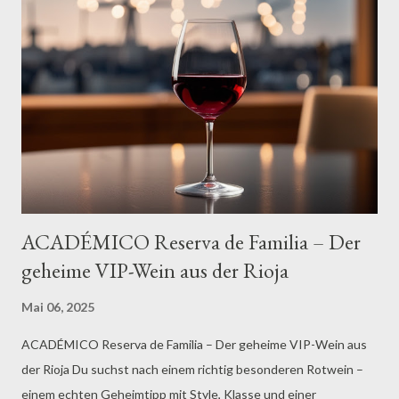
Namen und Bezugsquelle. Der Grund für die Begeisterung? Ein
Rosé, der nicht nur technisch auf höchstem Niveau vinifiziert ist,
sondern dabei auch Emotionen weckt. Frische, Eleganz, Struktur
– und eine meisterliche Balance zwischen Frucht, Säure und
zurückhaltendem Restzucker . Der Marqués del Hueco Rosado
ist kein Wein, der laut schreit. Er flüstert – aber in einem Ton,
dem man gebannt lauscht. ...
ACADÉMICO Reserva de Familia – Der
geheime VIP-Wein aus der Rioja
Mai 06, 2025
ACADÉMICO Reserva de Familia – Der geheime VIP-Wein aus
der Rioja Du suchst nach einem richtig besonderen Rotwein –
einem echten Geheimtipp mit Style, Klasse und einer