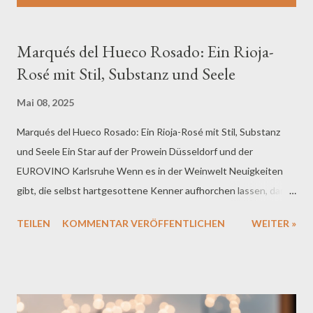
s
t
s
Marqués del Hueco Rosado: Ein Rioja-
Rosé mit Stil, Substanz und Seele
Mai 08, 2025
Marqués del Hueco Rosado: Ein Rioja-Rosé mit Stil, Substanz
und Seele Ein Star auf der Prowein Düsseldorf und der
EUROVINO Karlsruhe Wenn es in der Weinwelt Neuigkeiten
gibt, die selbst hartgesottene Kenner aufhorchen lassen, dann
lohnt sich ein genauerer Blick. Und wenn dieser Blick auf den
TEILEN
KOMMENTAR VERÖFFENTLICHEN
WEITER »
Marqués del Hueco Rosado fällt – nun, dann ist Staunen
garantiert. Auf der diesjährigen Prowein in Düsseldorf sowie der
EUROVINO in Karlsruhe war dieser elegante Roséwein aus
Rioja Alta der unerwartete Star: Fachbesucher blieben stehen,
Sommeliers wurden neugierig, und Händler notierten sich eifrig