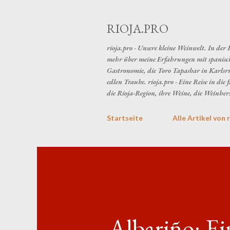
RIOJA.PRO
rioja.pro - Unsere kleine Weinwelt. In der
mehr über meine Erfahrungen mit spanisch
Gastronomie, die Toro Tapasbar in Karlsr
edlen Traube. rioja.pro - Eine Reise in di
die Rioja-Region, ihre Weine, die Weinher
Startseite
Alle Artikel von 
Albariño: Ei