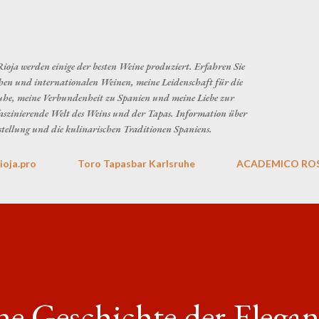
Direkt zum Hauptbereich
 Rioja werden einige der besten Weine produziert. Erfahren Sie
en und internationalen Weinen, meine Leidenschaft für die
uhe, meine Verbundenheit zu Spanien und meine Liebe zur
e faszinierende Welt des Weins und der Tapas. Information über
stellung und die kulinarischen Traditionen Spaniens.
rioja.pro
Toro Tapasbar Karlsruhe
ACADEMICO RO
ne Geschichte der Elega