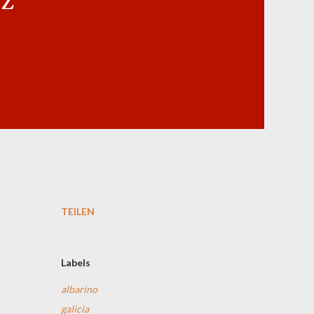
TEILEN
Labels
albarino
galicia