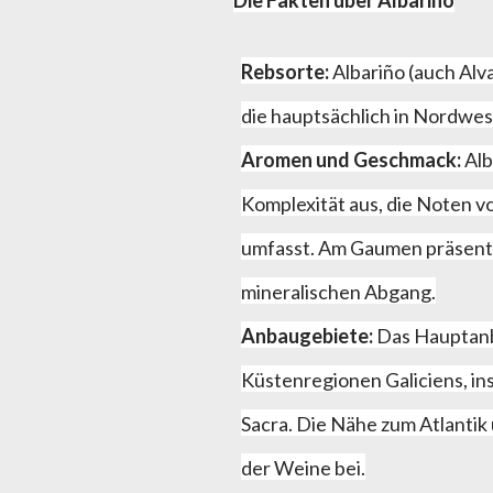
Die Fakten über Albariño
Rebsorte:
Albariño (auch Alva
die hauptsächlich in Nordwe
Aromen und Geschmack:
Alb
Komplexität aus, die Noten v
umfasst. Am Gaumen präsentie
mineralischen Abgang.
Anbaugebiete:
Das Hauptanba
Küstenregionen Galiciens, in
Sacra. Die Nähe zum Atlantik 
der Weine bei.