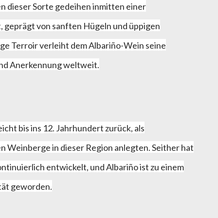
n dieser Sorte gedeihen inmitten einer
 geprägt von sanften Hügeln und üppigen
ige Terroir verleiht dem Albariño-Wein seine
und Anerkennung weltweit.
cht bis ins 12. Jahrhundert zurück, als
 Weinberge in dieser Region anlegten. Seither hat
ntinuierlich entwickelt, und Albariño ist zu einem
tät geworden.