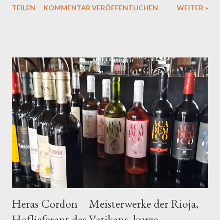
TEILEN
KOMMENTAR VERÖFFENTLICHEN
WEITER »
Weinregion zu den besten der Welt gehört. Erste Eindrücke: Ein
Dufterlebnis der Extraklasse Schon beim ersten Schwenken des
Glases entfaltet sich eine Aromenwelt, die sprachlos macht.
Pflaume und dunkle Schokolade verbinden sich mit erdigen
Noten von Waldboden zu einem Bouquet, das pure Magie
ausstrahlt. Diese Duftkomposition verspricht bereits, was der
erste Schluck bestätigt: Hier haben wir es mit einem
außergewöhnlichen Wein zu tun. Geschmackserlebnis: Eleganz
trifft auf Kraft Am Gaumen offenbart der Heras Cordón seine
wahre Größe. Die Eleganz, mit der sich dieser Crianza
präsentiert, ist bemerkenswert. Feine Würze paart sich mit
einer samtigen Textur, während die komplexe Struktur...
Heras Cordon – Meisterwerke der Rioja,
Hoflieferant des Vatikans, kurze