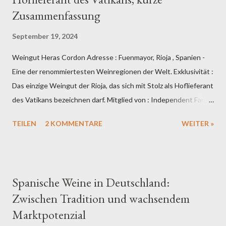
Zusammenfassung
September 19, 2024
Weingut Heras Cordon Adresse : Fuenmayor, Rioja , Spanien -
Eine der renommiertesten Weinregionen der Welt. Exklusivität :
Das einzige Weingut der Rioja, das sich mit Stolz als Hoflieferant
des Vatikans bezeichnen darf. Mitglied von : Independent Family
Wineries Besonderheit : Unfiltrierte Weine - Die Reinheit und
TEILEN
2 KOMMENTARE
WEITER »
Kraft der Traube bleiben erhalten. Qualität : Alle Weine tragen
die Auszeichnung Denominación de Origen Calificada Rioja
(DOCa). Auszeichnungen: Unzählige internationale Preise,
darunter MUNDUS VINI Blindverkostung 2022 zeichnet
Spanische Weine in Deutschland:
großartige Weinqualität von Heras Cordon aus. Grand Gold für
Zwischen Tradition und wachsendem
Heras Cordon Reserva 2015 Unsere drei wichtigsten
Marktpotenzial
Weinlinien: 1) Heras Cordon, 2) Marques und 3) Academico. 1.