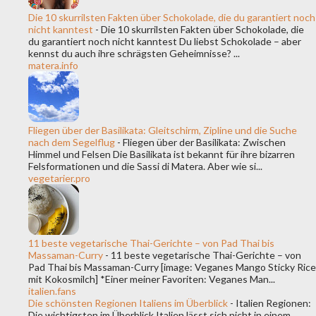
vergangenen zwei Jahrzehnten fest im deutschen Einzelhandel
Die 10 skurrilsten Fakten über Schokolade, die du garantiert noch
und der Gastronomie etabliert. Laut Daten des Deutschen
nicht kanntest
-
Die 10 skurrilsten Fakten über Schokolade, die
du garantiert noch nicht kanntest Du liebst Schokolade – aber
Weininstituts (DWI) rangiert Spanien regelmäßig unter den
kennst du auch ihre schrägsten Geheimnisse? ...
Top-3-Weinimportl...
matera.info
Fliegen über der Basilikata: Gleitschirm, Zipline und die Suche
nach dem Segelflug
-
Fliegen über der Basilikata: Zwischen
Himmel und Felsen Die Basilikata ist bekannt für ihre bizarren
Felsformationen und die Sassi di Matera. Aber wie si...
vegetarier.pro
11 beste vegetarische Thai-Gerichte – von Pad Thai bis
Massaman-Curry
-
11 beste vegetarische Thai-Gerichte – von
Pad Thai bis Massaman-Curry [image: Veganes Mango Sticky Rice
mit Kokosmilch] *Einer meiner Favoriten: Veganes Man...
italien.fans
Die schönsten Regionen Italiens im Überblick
-
Italien Regionen:
Die wichtigsten im Überblick Italien lässt sich nicht in einem