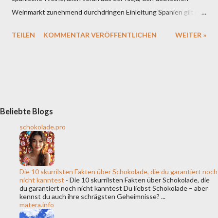
Weinmarkt zunehmend durchdringen Einleitung Spanien gilt mit
über 950.000 Hektar Rebfläche als das Land mit der größten
TEILEN
KOMMENTAR VERÖFFENTLICHEN
WEITER »
Rebanbaufläche der Welt. Neben Quantität überzeugt die
Iberische Halbinsel zunehmend durch Qualität, Diversität und
ein starkes Markenbewusstsein. Besonders die Weine aus der
Rioja-Region etablieren sich als feste Größe im internationalen
Handel. In Deutschland, einem der größten Weinimportmärkte
Europas, wächst die Bedeutung spanischer Weine seit Jahren.
Beliebte Blogs
Doch welche Mechanismen, Trends und Herausforderungen
schokolade.pro
prägen diesen Markt? 1. Status quo: Spanien auf dem
deutschen Weinmarkt Spanische Weine haben sich in den
vergangenen zwei Jahrzehnten fest im deutschen Einzelhandel
Die 10 skurrilsten Fakten über Schokolade, die du garantiert noch
und der Gastronomie etabliert. Laut Daten des Deutschen
nicht kanntest
-
Die 10 skurrilsten Fakten über Schokolade, die
du garantiert noch nicht kanntest Du liebst Schokolade – aber
Weininstituts (DWI) rangiert Spanien regelmäßig unter den
kennst du auch ihre schrägsten Geheimnisse? ...
Top-3-Weinimportl...
matera.info