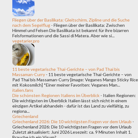
Fliegen über der Basilikata: Gleitschirm, Zipline und die Suche
nach dem Segelflug
-
Fliegen über der Basilikata: Zwischen
Himmel und Felsen Die Basilikata ist bekannt für ihre bizarren
Felsformationen und die Sassi di Matera. Aber wie si...
vegetarier.pro
11 beste vegetarische Thai-Gerichte – von Pad Thai bis
Massaman-Curry
-
11 beste vegetarische Thai-Gerichte – von
Pad Thai bis Massaman-Curry [image: Veganes Mango Sticky Rice
mit Kokosmilch] *Einer meiner Favoriten: Veganes Man...
italien.fans
Die schönsten Regionen Italiens im Überblick
-
Italien Regionen:
Die wichtigsten im Überblick Italien lässt sich nicht in einem
einzigen Artikel abhandeln - dafür ist das Land zu vielfältig, zu
regiona...
Griechenland
Griechenland 2026: Die 10 wichtigsten Fragen vor dem Urlaub
-
Griechenland 2026: Die 10 wichtigsten Fragen vor dem Urlaub
Zuletzt aktualisiert: Juni 2026 Lesezeit: ca. 9 Minuten Inhalt 1.
Brauche ich ein Visum?...