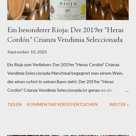
Ein besonderer Rioja: Der 2019er "Heras
Cordón" Crianza Vendimia Seleccionada
September 10, 2025
Ein Rioja zum Verlieben: Der 2019er "Heras Cordón" Crianza
Vendimia Seleccionada Manchmal begegnet man einem Wein,
der einen sofort in seinen Bann zieht. Der 2019er "Heras
Cordón" Crianza Vendimia Seleccionada ist genau so ein
Exemplar – ein Rioja, der zeigt, warum diese spanische
TEILEN
KOMMENTAR VERÖFFENTLICHEN
WEITER »
Weinregion zu den besten der Welt gehört. Erste Eindrücke: Ein
Dufterlebnis der Extraklasse Schon beim ersten Schwenken des
Glases entfaltet sich eine Aromenwelt, die sprachlos macht.
Pflaume und dunkle Schokolade verbinden sich mit erdigen