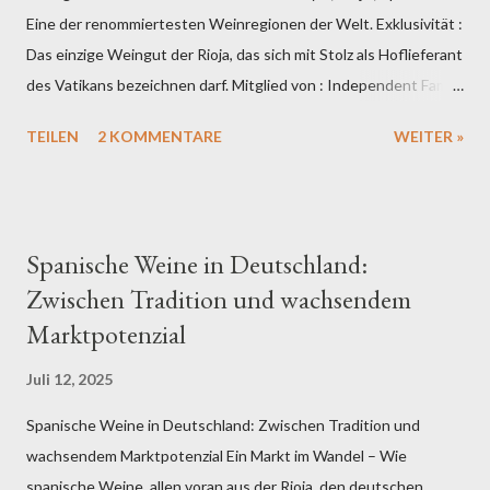
Eine der renommiertesten Weinregionen der Welt. Exklusivität :
Das einzige Weingut der Rioja, das sich mit Stolz als Hoflieferant
des Vatikans bezeichnen darf. Mitglied von : Independent Family
Wineries Besonderheit : Unfiltrierte Weine - Die Reinheit und
TEILEN
2 KOMMENTARE
WEITER »
Kraft der Traube bleiben erhalten. Qualität : Alle Weine tragen
die Auszeichnung Denominación de Origen Calificada Rioja
(DOCa). Auszeichnungen: Unzählige internationale Preise,
darunter MUNDUS VINI Blindverkostung 2022 zeichnet
Spanische Weine in Deutschland:
großartige Weinqualität von Heras Cordon aus. Grand Gold für
Zwischen Tradition und wachsendem
Heras Cordon Reserva 2015 Unsere drei wichtigsten
Marktpotenzial
Weinlinien: 1) Heras Cordon, 2) Marques und 3) Academico. 1.
Heras Cordon, Rioja Heras Cordon Selección (Crianza) Preis : ca.
Juli 12, 2025
16 € Rebsorten : Tempranillo, Graciano, Mazuelo Barrique :
Minimum 13 Monate amerikanische & französische Eiche
Spanische Weine in Deutschland: Zwischen Tradition und
Handarbeit aus der Rioja, unfiltriert Heras Cordon Reserva Preis
wachsendem Marktpotenzial Ein Markt im Wandel – Wie
...
spanische Weine, allen voran aus der Rioja, den deutschen